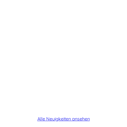
Vertrauen, die gute
Zusammenarbeit und die
vielen…
Weiterlesen →
Alle Neuigkeiten ansehen