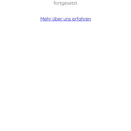
fortgesetzt.
Mehr über uns erfahren
03931 634 599
Rund um die Uhr für Sie da!