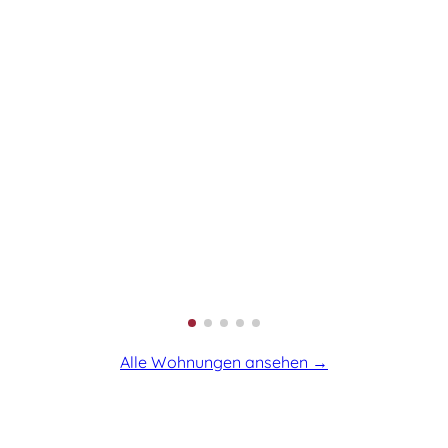
Mannsstr. 21, 39576 Hansestadt Stendal
3 Zimmer
59,55 m²
416,85 €
613,37 €
Jetzt ansehen!
Gesamtmiete
inkl. NK
Alle Wohnungen ansehen →