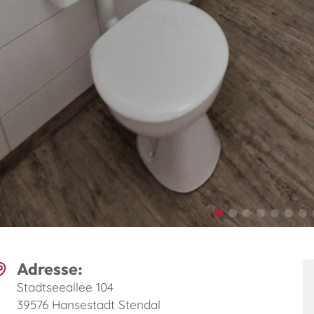
Adresse:
Stadtseeallee 104
39576 Hansestadt Stendal