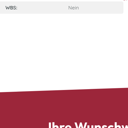
WBS:
Nein
Ihre Wunschw