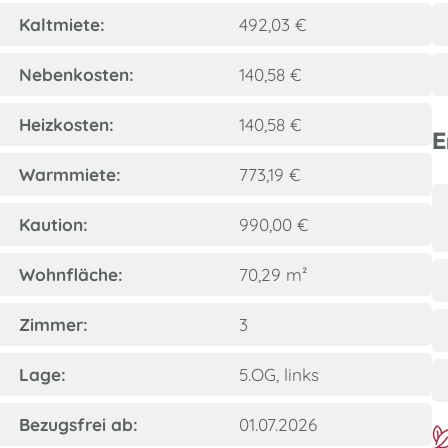
Kaltmiete:
492,03 €
Nebenkosten:
140,58 €
Heizkosten:
140,58 €
E
Warmmiete:
773,19 €
Kaution:
990,00 €
Wohnfläche:
70,29 m²
Zimmer:
3
Lage:
5.OG, links
Bezugsfrei ab:
01.07.2026