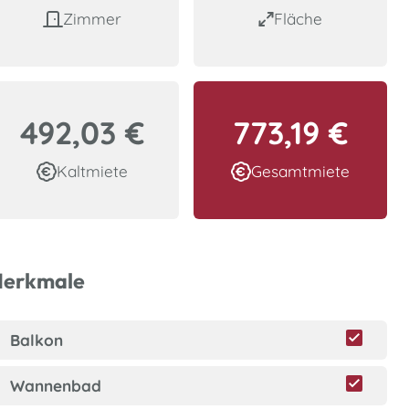
Zimmer
Fläche
492,03 €
773,19 €
Kaltmiete
Gesamtmiete
erkmale
Balkon
Wannenbad