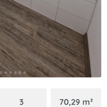
3
70,29 m²